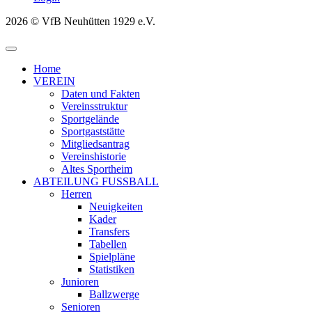
2026 © VfB Neuhütten 1929 e.V.
Home
VEREIN
Daten und Fakten
Vereinsstruktur
Sportgelände
Sportgaststätte
Mitgliedsantrag
Vereinshistorie
Altes Sportheim
ABTEILUNG FUSSBALL
Herren
Neuigkeiten
Kader
Transfers
Tabellen
Spielpläne
Statistiken
Junioren
Ballzwerge
Senioren