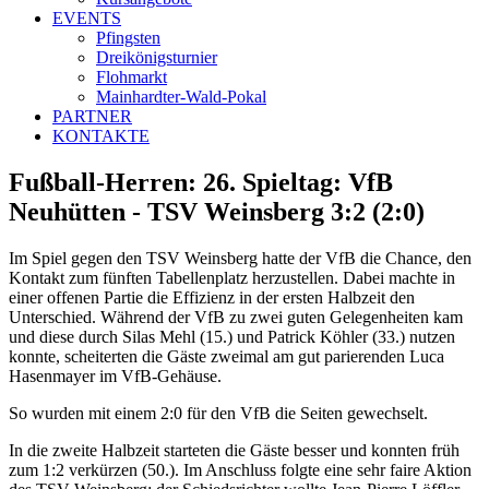
EVENTS
Pfingsten
Dreikönigsturnier
Flohmarkt
Mainhardter-Wald-Pokal
PARTNER
KONTAKTE
Fußball-Herren: 26. Spieltag: VfB
Neuhütten - TSV Weinsberg 3:2 (2:0)
Im Spiel gegen den TSV Weinsberg hatte der VfB die Chance, den
Kontakt zum fünften Tabellenplatz herzustellen. Dabei machte in
einer offenen Partie die Effizienz in der ersten Halbzeit den
Unterschied. Während der VfB zu zwei guten Gelegenheiten kam
und diese durch Silas Mehl (15.) und Patrick Köhler (33.) nutzen
konnte, scheiterten die Gäste zweimal am gut parierenden Luca
Hasenmayer im VfB-Gehäuse.
So wurden mit einem 2:0 für den VfB die Seiten gewechselt.
In die zweite Halbzeit starteten die Gäste besser und konnten früh
zum 1:2 verkürzen (50.). Im Anschluss folgte eine sehr faire Aktion