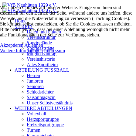
Wir nutzen Cookies auf unserer Website. Einige von ihnen sind
essenziell für den Betrieb der Seite, während andere uns helfen, diese
Website und die Nutzererfahrung zu verbessern (Tracking Cookies).
Home
Sie können selbst entscheiden, ob Sie die Cookies zulassen möchten.
VEREIN
Bitte beachten Sie, dass bei einer Ablehnung womöglich nicht mehr
Daten und Fakten
alle Funktionalitäten der Seite zur Verfügung stehen.
Vereinsstruktur
Sportgelände
Akzeptieren
Ablehnen
Sportgaststätte
Weitere Informationen
Impressum
Mitgliedsantrag
Vereinshistorie
Altes Sportheim
ABTEILUNG FUSSBALL
Herren
Junioren
Senioren
Schiedsrichter
Saisonmagazin
Unser Selbstverständnis
WEITERE ABTEILUNGEN
Volleyball
Herzsportgruppe
Freizeitsportgruppe
Turnen
Kursangebote