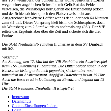
des TSV Weinsberg: der Schiedsrichter wollte Jean-Pierre Löffler
wegen einer angeblichen Schwalbe mit Gelb-Rot des Feldes
verweisen, die Weinsberger korrigierten die Entscheidung jedoch
und der Schiedsrichter sprach den Platzverweis nicht aus.
Ausgerechnet Jean-Pierre Löffler war es dann, der nach 64 Minuten
zum 3:1 traf. Dieser Vorsprung hielt bis in die Schlussphase, doch
als Weinsberg zum 2:3 traf wurde es nochmals eng (86.). Der VfB
rettete das Ergebnis aber über die Zeit und sicherte sich die drei
Punkte.
Die SGM Neulautern/Neuhütten II unterlag in dem SV Dimbach
mit 0:2.
Vorschau:
Am Sonntag, den 17. Mai hat der VfB Neuhütten ein Auswärtsspiel
beim TSV Duttenberg zu bestreiten. Die Duttenberger haben in der
Rückrunde bislang ordentlich gepunktet, stecken aber noch
mittendrin im Abstiegskampf. Anpfiff in Duttenberg ist um 15 Uhr.
Auch die Reserve ist in Duttenberg im Einsatz und beginnt um 13
Uhr.
Die SGM Neulautern/Neuhütten II ist spielfrei.
Impressum
Datenschutz
Cookie-Einstellungen ändern
Login