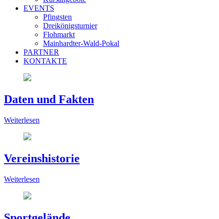
EVENTS
Pfingsten
Dreikönigsturnier
Flohmarkt
Mainhardter-Wald-Pokal
PARTNER
KONTAKTE
Daten und Fakten
Weiterlesen
Vereinshistorie
Weiterlesen
Sportgelände