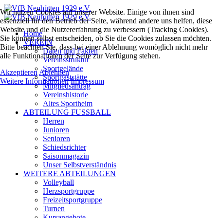
Wir nutzen Cookies auf unserer Website. Einige von ihnen sind
essenziell für den Betrieb der Seite, während andere uns helfen, diese
Website und die Nutzererfahrung zu verbessern (Tracking Cookies).
Home
Sie können selbst entscheiden, ob Sie die Cookies zulassen möchten.
VEREIN
Bitte beachten Sie, dass bei einer Ablehnung womöglich nicht mehr
Daten und Fakten
alle Funktionalitäten der Seite zur Verfügung stehen.
Vereinsstruktur
Sportgelände
Akzeptieren
Ablehnen
Sportgaststätte
Weitere Informationen
Impressum
Mitgliedsantrag
Vereinshistorie
Altes Sportheim
ABTEILUNG FUSSBALL
Herren
Junioren
Senioren
Schiedsrichter
Saisonmagazin
Unser Selbstverständnis
WEITERE ABTEILUNGEN
Volleyball
Herzsportgruppe
Freizeitsportgruppe
Turnen
Kursangebote