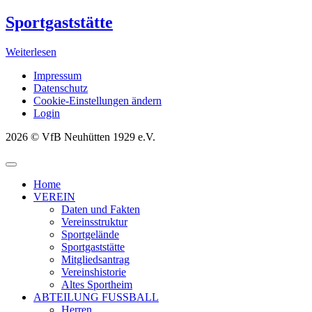
Sportgaststätte
Weiterlesen
Impressum
Datenschutz
Cookie-Einstellungen ändern
Login
2026 © VfB Neuhütten 1929 e.V.
Home
VEREIN
Daten und Fakten
Vereinsstruktur
Sportgelände
Sportgaststätte
Mitgliedsantrag
Vereinshistorie
Altes Sportheim
ABTEILUNG FUSSBALL
Herren