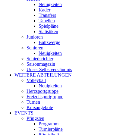
Neuigkeiten
Kader
Transfers
Tabellen
Spielpläne
Statistiken
Junioren
Ballzwerge
Senioren
Neuigkeiten
Schiedsrichter
Saisonmagazin
Unser Selbstverständnis
WEITERE ABTEILUNGEN
Volleyball
Neuigkeiten
Herzsportgruppe
Freizeitsportgruppe
Turnen
Kursangebote
EVENTS
Pfingsten
Programm
Turnierpläne
Pfingstheft