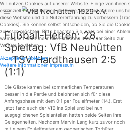
Wir nutzen Cookies auf unserer Website. Einige von ihnen 
essenziell für den Betrieb der Seite, während andere uns he
diese Website und die Nutzererfahrung zu verbessern (Tra
Cookies). Sie können selbst entscheiden, ob Sie die Cooki
zulassen möchten. Bitte beachten Sie, dass bei einer Able
Fußball-Herren: 28.
womöglich nicht mehr alle Funktionalitäten der Seite zur
Spieltag: VfB Neuhütten
Verfügung stehen.
- TSV Hardthausen 2:5
Akzeptieren
Ablehnen
Weitere Informationen
Impressum
(1:1)
Die Gäste kamen bei sommerlichen Temperaturen
besser in die Partie und belohnten sich für diese
Anfangsphase mit dem 0:1 per Foulelfmeter (14.). Erst
jetzt fand auch der VfB ins Spiel und bei nun
ausgeglichenen Spielanteilen hatten beide Seiten ihre
Gelegenheiten. Nachdem Marvin Lang kurz zuvor noch
mit einem Foulelfmeter am gegnerischen Torhüter